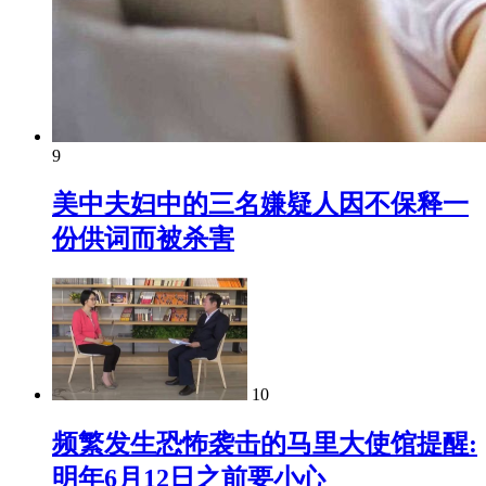
9
美中夫妇中的三名嫌疑人因不保释一
份供词而被杀害
10
频繁发生恐怖袭击的马里大使馆提醒:
明年6月12日之前要小心