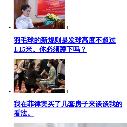
3
羽毛球的新规则是发球高度不超过
1.15米。你必须蹲下吗？
4
我在菲律宾买了几套房子来谈谈我的
看法。