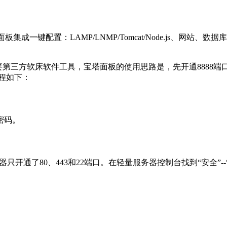
面板集成一键配置：LAMP/LNMP/Tomcat/Node.js、网站
要第三方软床软件工具，宝塔面板的使用思路是，先开通8888
程如下：
密码。
器只开通了80、443和22端口。在轻量服务器控制台找到“安全”-