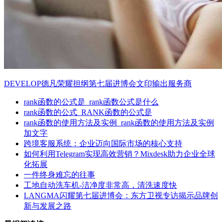
DEVELOP德凡荣耀担纲第七届进博会文印输出服务商
rank函数的公式是_rank函数公式是什么
rank函数的公式_RANK函数的公式是
rank函数的使用方法及实例_rank函数的使用方法及实例
加文字
跨境客服系统：企业迈向国际市场的核心支持
如何利用Telegram实现高效营销？Mixdesk助力企业全球
化拓展
一件终身难忘的往事
工地自动洗车机-洁净度非常高，清洗速度快
LANGMA闪耀第七届进博会：东方卫视专访揭示品牌创
新与发展之路