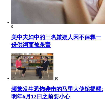
9
美中夫妇中的三名嫌疑人因不保释一
份供词而被杀害
10
频繁发生恐怖袭击的马里大使馆提醒:
明年6月12日之前要小心