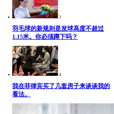
3
羽毛球的新规则是发球高度不超过
1.15米。你必须蹲下吗？
4
我在菲律宾买了几套房子来谈谈我的
看法。