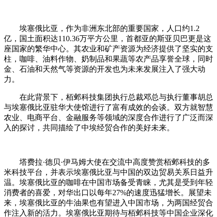
埃塞俄比亚，作为非洲东北部的重要国家，人口约1.2
亿，国土面积达110.36万平方公里，首都亚的斯亚贝巴更是这
座国家的繁华中心。其农业和矿产资源为经济提供了坚实的支
柱，咖啡、油料作物、奶制品和果蔬等农产品享誉全球，同时
金、石油和天然气等资源的开发也为未来发展注入了强大动
力。
在此背景下，栢邺科技集团执行总裁邓总与执行董事胡总
与埃塞俄比亚驻华大使馆进行了富有成效的会谈。双方就智慧
农业、电商平台、金融服务等领域的深度合作进行了广泛而深
入的探讨，共同描绘了中埃经贸合作的美好未来。
塔费拉·德贝·伊马姆大使在交流中高度赞赏栢邺科技的多
米科技平台，并表示埃塞俄比亚与中国的双边贸易关系日益升
温。埃塞俄比亚的咖啡在中国市场备受青睐，尤其是受到年轻
消费者的喜爱，对华出口以每年27%的速度迅猛增长。展望未
来，埃塞俄比亚的牛油果也有望进入中国市场，为两国经贸合
作注入新的活力。埃塞俄比亚期待与栢邺科技等中国企业深化