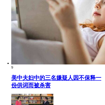
9
美中夫妇中的三名嫌疑人因不保释一
份供词而被杀害