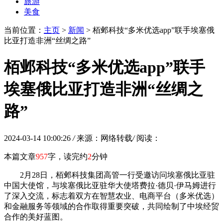
旅游
美食
当前位置：
主页
>
新闻
> 栢邺科技“多米优选app”联手埃塞俄
比亚打造非洲“丝绸之路”
栢邺科技“多米优选app”联手
埃塞俄比亚打造非洲“丝绸之
路”
2024-03-14 10:00:26
/
来源：网络转载
/
阅读：
本篇文章
957
字，读完约
2
分钟
2月28日，栢邺科技集团高管一行受邀访问埃塞俄比亚驻
中国大使馆，与埃塞俄比亚驻华大使塔费拉·德贝·伊马姆进行
了深入交流，标志着双方在智慧农业、电商平台（多米优选）
和金融服务等领域的合作取得重要突破，共同绘制了中埃经贸
合作的美好蓝图。