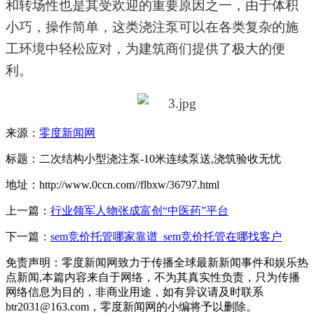
和
转场性
也是其受欢迎的重要原因之一
，
由于体积
小巧，操作简单，这
类
浇注泵可以在各
类
复杂的施
工环境中轻松应对，为建筑商们提供了极大的便
利。
来源：
零度新闻网
标题：二次结构小型浇注泵-10米连续泵送,浇筑验收无忧
地址：http://www.0ccn.com//flbxw/36797.html
上一篇：
行业领军人物张成富创“中医药”平台
下一篇：
sem竞价托管哪家靠谱_sem竞价托管在哪找客户
免责声明：零度新闻网致力于传播全球最新新闻事件和娱乐热
点新闻,本篇内容来自于网络，不为其真实性负责，只为传播
网络信息为目的，非商业用途，如有异议请及时联系
btr2031@163.com，零度新闻网的小编将予以删除。