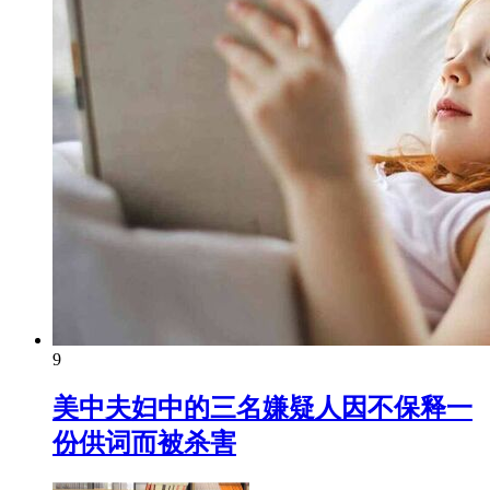
9
美中夫妇中的三名嫌疑人因不保释一
份供词而被杀害