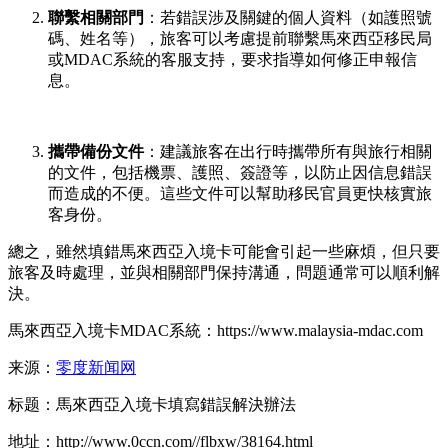
聯繫相關部門
：若錯誤涉及關鍵的個人資料（如護照號
碼、姓名等），旅客可以考慮提前聯繫馬來西亞移民局
或MDAC系統的客服支持，要求指導如何修正申報信
息。
攜帶備份文件
：建議旅客在出行時攜帶所有與旅行相關
的文件，包括機票、護照、簽證等，以防止因信息錯誤
而造成的不便。這些文件可以幫助移民官員更快核實旅
客身份。
總之，雖然填錯馬來西亞入境卡可能會引起一些麻煩，但只要
旅客及時處理，並與相關部門保持溝通，問題通常可以順利解
決。
馬來西亞入境卡
MDAC系統：https://www.malaysia-mdac.com
来源：
零度新闻网
标题：馬來西亞入境卡填寫錯誤解決辦法
地址：http://www.0ccn.com//flbxw/38164.html