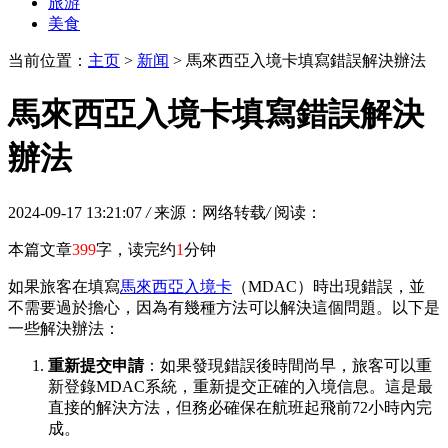
旅游
美食
当前位置：
主页
>
新闻
> 馬來西亞入境卡填寫錯誤解決辦法
馬來西亞入境卡填寫錯誤解決
辦法
2024-09-17 13:21:07
/
来源：网络转载
/
阅读：
本篇文章
399
字，读完约
1
分钟
如果旅客在填寫
馬來西亞入境卡
（MDAC）時出現錯誤，並
不需要過於擔心，因為有幾種方法可以解決這個問題。以下是
一些解決辦法：
重新提交申請
：如果發現錯誤後時間尚早，旅客可以重
新登錄MDAC系統，重新提交正確的入境信息。這是最
直接的解決方法，但務必確保在航班起飛前72小時內完
成。