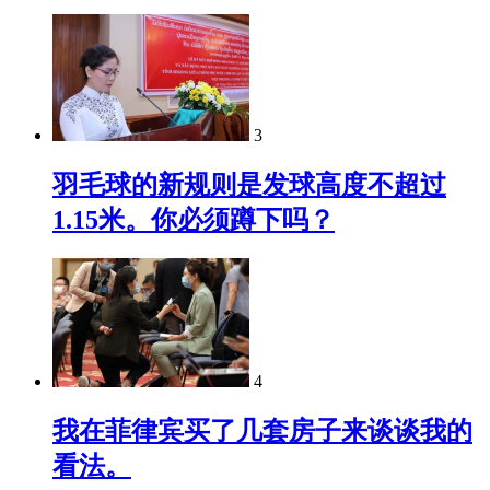
3
羽毛球的新规则是发球高度不超过
1.15米。你必须蹲下吗？
4
我在菲律宾买了几套房子来谈谈我的
看法。