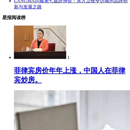
LANGMA闪耀第七届进博会：东方卫视专访揭示品牌创
新与发展之路
星报阅读榜
1
菲律宾房价年年上涨，中国人在菲律
宾炒房。