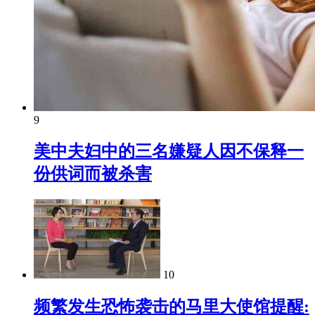
9
美中夫妇中的三名嫌疑人因不保释一
份供词而被杀害
10
频繁发生恐怖袭击的马里大使馆提醒: