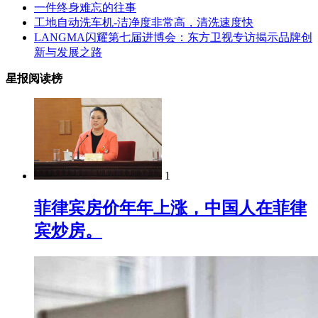
一件终身难忘的往事
工地自动洗车机-洁净度非常高，清洗速度快
LANGMA闪耀第七届进博会：东方卫视专访揭示品牌创
新与发展之路
星报阅读榜
1
菲律宾房价年年上涨，中国人在菲律
宾炒房。