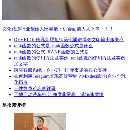
文化旅游行业创始人田淑艳：机会面前人人平等！！！！
DEVELOP德凡荣耀担纲第七届进博会文印输出服务商
rank函数的公式是_rank函数公式是什么
rank函数的公式_RANK函数的公式是
rank函数的使用方法及实例_rank函数的使用方法及实例
加文字
跨境客服系统：企业迈向国际市场的核心支持
如何利用Telegram实现高效营销？Mixdesk助力企业全球
化拓展
一件终身难忘的往事
工地自动洗车机-洁净度非常高，清洗速度快
星报阅读榜