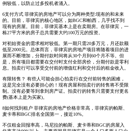
例较低，以防止过多投机者涌入。
6支付方式 菲律宾的房地产可以分为两种类型:现有的和未来
的。目前，菲律宾的核心地区，如BGC和帕西，几乎找不到
现有的房屋。目前，菲律宾基本上是在卖期房。在菲律宾，一
栋27平方米的房子总共需要大约100万元的投资。
对初始资金的需求相对较低。第一期只需20多万元，月还款额
低至2000元。总体而言，菲律宾的房地产项目将随着项目的进
展而不断增加，分期付款时间将从30个月到60个月不等。但
是，所有项目都需要在交付时支付全部房价，分期付款是零利
息。拍卖行可以享受交付前的增值红利和交付后的租金收入。
有限转售？ 有些人可能会担心拍卖行在交付前转售的困难，
这是完全没有必要担心的！现有房屋和拍卖行的转售将不受限
制。没有必要等到拿到房产证。拍卖行的转售只需要支付更名
费(基本上是为买家)。
8如何找到租户 菲律宾的房地产价格非常高，菲律宾的帕斯、
麦卡蒂和BGC排名全国第一，接近10%。
不仅租金回报率高，马尼拉的帕斯、麦卡蒂和BGC的房屋入